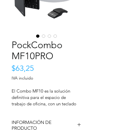
PockCombo
MF10PRO
Precio
$63,25
IVA incluido
El Combo MF10 es la solución 
definitiva para el espacio de 
trabajo de oficina, con un teclado 
plegable, mouse deslizante 2 en 1 y 
una funda protectora versátil para 
INFORMACIÓN DE
una comodidad óptima. 
PRODUCTO